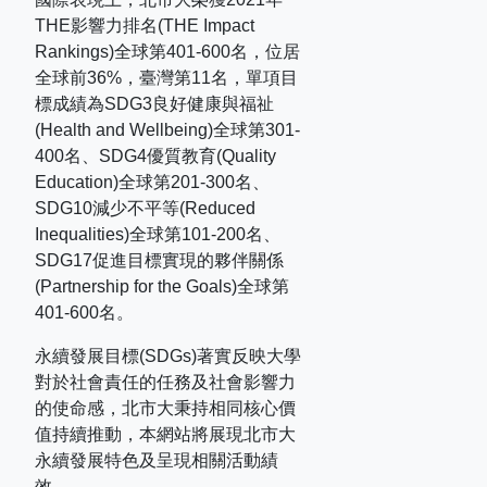
THE
影響力排名
(THE Impact
Rankings)
全球第
401-600
名，位居
全球前
36%
，臺灣第
11
名，單項目
標成績為
SDG3
良好健康與福祉
(Health and Wellbeing)
全球第
301-
400
名、
SDG4
優質教育
(Quality
Education)
全球第
201-300
名、
SDG10
減少不平等
(Reduced
Inequalities)
全球第
101-200
名、
SDG17
促進目標實現的夥伴關係
(Partnership for the Goals)
全球第
401-600
名。
永續發展目標(SDGs)著實反映大學
對於社會責任的任務及社會影響力
的使命感，北市大秉持相同核心價
值持續推動，本網站將展現北市大
永續發展特色及呈現相關活動績
效。