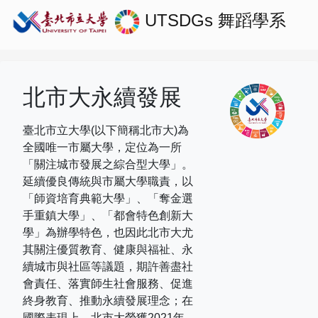
UTSDGs
舞蹈學系
北市大永續發展
臺北市立大學(以下簡稱北市大)為
全國唯一市屬大學，定位為一所
「關注城市發展之綜合型大學」。
延續優良傳統與市屬大學職責，以
「師資培育典範大學」、「奪金選
手重鎮大學」、「都會特色創新大
學」為辦學特色，也因此北市大尤
其關注優質教育、健康與福祉、永
續城市與社區等議題，期許善盡社
會責任、落實師生社會服務、促進
終身教育、推動永續發展理念；在
國際表現上，
北市大榮獲
2021
年