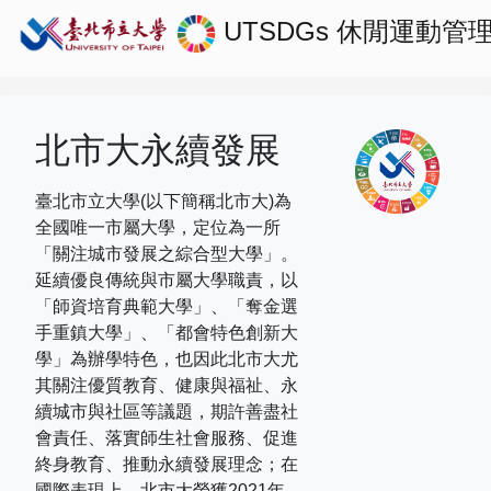
UTSDGs
休閒運動管
北市大永續發展
臺北市立大學(以下簡稱北市大)為
全國唯一市屬大學，定位為一所
「關注城市發展之綜合型大學」。
延續優良傳統與市屬大學職責，以
「師資培育典範大學」、「奪金選
手重鎮大學」、「都會特色創新大
學」為辦學特色，也因此北市大尤
其關注優質教育、健康與福祉、永
續城市與社區等議題，期許善盡社
會責任、落實師生社會服務、促進
終身教育、推動永續發展理念；在
國際表現上，
北市大榮獲
2021
年