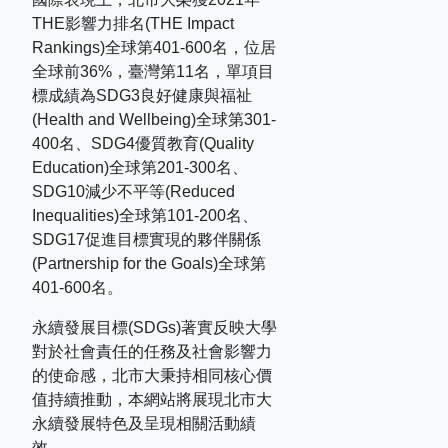
THE
影響力排名
(THE Impact
Rankings)
全球第
401-600
名，位居
全球前
36%
，臺灣第
11
名，單項目
標成績為
SDG3
良好健康與福祉
(Health and Wellbeing)
全球第
301-
400
名、
SDG4
優質教育
(Quality
Education)
全球第
201-300
名、
SDG10
減少不平等
(Reduced
Inequalities)
全球第
101-200
名、
SDG17
促進目標實現的夥伴關係
(Partnership for the Goals)
全球第
401-600
名。
永續發展目標(SDGs)著實反映大學
對於社會責任的任務及社會影響力
的使命感，北市大秉持相同核心價
值持續推動，本網站將展現北市大
永續發展特色及呈現相關活動績
效。