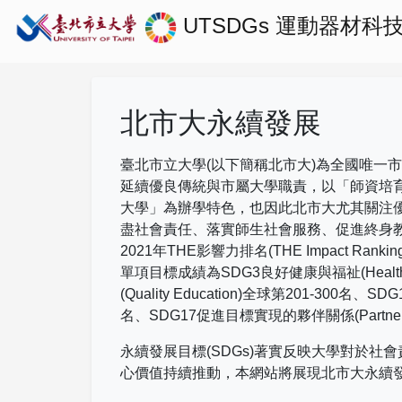
UTSDGs
運動器材科
北市大永續發展
臺北市立大學(以下簡稱北市大)為全國唯一
延續優良傳統與市屬大學職責，以「師資培
大學」為辦學特色，也因此北市大尤其關注
盡社會責任、落實師生社會服務、促進終身
2021
年
THE
影響力排名
(THE Impact Rankin
單項目標成績為
SDG3
良好健康與福祉
(Healt
(Quality Education)
全球第
201-300
名、
SDG
名、
SDG17
促進目標實現的夥伴關係
(Partne
永續發展目標(SDGs)著實反映大學對於
心價值持續推動，本網站將展現北市大永續