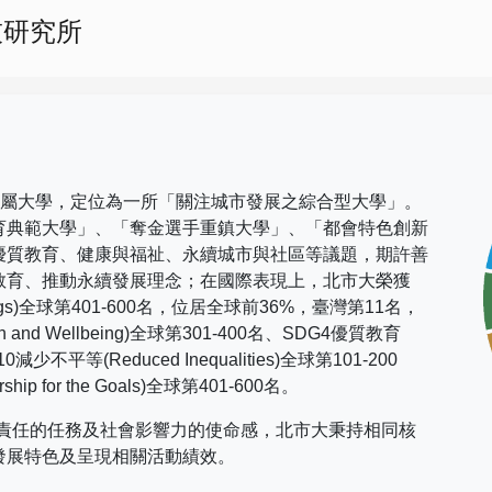
技研究所
市屬大學，定位為一所「關注城市發展之綜合型大學」。
育典範大學」、「奪金選手重鎮大學」、「都會特色創新
優質教育、健康與福祉、永續城市與社區等議題，期許善
教育、推動永續發展理念；在國際表現上，
北市大榮獲
gs)
全球第
401-600
名，位居全球前
36%
，臺灣第
11
名，
h and Wellbeing)
全球第
301-400
名、
SDG4
優質教育
10
減少不平等
(Reduced Inequalities)
全球第
101-200
rship for the Goals)
全球第
401-600
名。
社會責任的任務及社會影響力的使命感，北市大秉持相同核
發展特色及呈現相關活動績效。