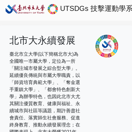
UTSDGs
技擊運動學
北市大永續發展
臺北市立大學(以下簡稱北市大)為
全國唯一市屬大學，定位為一所
「關注城市發展之綜合型大學」。
延續優良傳統與市屬大學職責，以
「師資培育典範大學」、「奪金選
手重鎮大學」、「都會特色創新大
學」為辦學特色，也因此北市大尤
其關注優質教育、健康與福祉、永
續城市與社區等議題，期許善盡社
會責任、落實師生社會服務、促進
終身教育、推動永續發展理念；在
國際表現上，
北市大榮獲
2021
年