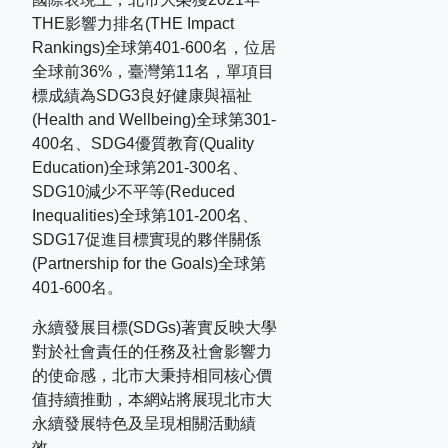
THE
影響力排名
(THE Impact
Rankings)
全球第
401-600
名，位居
全球前
36%
，臺灣第
11
名，單項目
標成績為
SDG3
良好健康與福祉
(Health and Wellbeing)
全球第
301-
400
名、
SDG4
優質教育
(Quality
Education)
全球第
201-300
名、
SDG10
減少不平等
(Reduced
Inequalities)
全球第
101-200
名、
SDG17
促進目標實現的夥伴關係
(Partnership for the Goals)
全球第
401-600
名。
永續發展目標(SDGs)著實反映大學
對於社會責任的任務及社會影響力
的使命感，北市大秉持相同核心價
值持續推動，本網站將展現北市大
永續發展特色及呈現相關活動績
效。