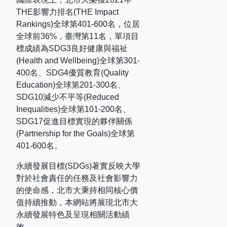
THE
影響力排名
(THE Impact
Rankings)
全球第
401-600
名，位居
全球前
36%
，臺灣第
11
名，單項目
標成績為
SDG3
良好健康與福祉
(Health and Wellbeing)
全球第
301-
400
名、
SDG4
優質教育
(Quality
Education)
全球第
201-300
名、
SDG10
減少不平等
(Reduced
Inequalities)
全球第
101-200
名、
SDG17
促進目標實現的夥伴關係
(Partnership for the Goals)
全球第
401-600
名。
永續發展目標(SDGs)著實反映大學
對於社會責任的任務及社會影響力
的使命感，北市大秉持相同核心價
值持續推動，本網站將展現北市大
永續發展特色及呈現相關活動績
效。