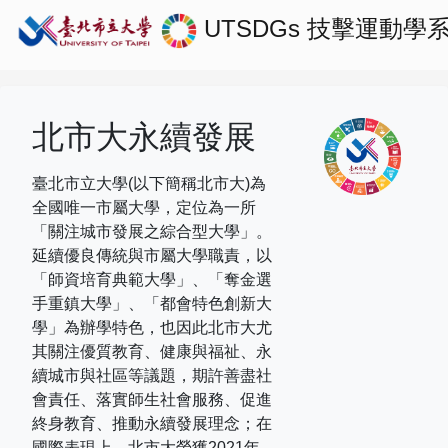
UTSDGs
技擊運動學
北市大永續發展
臺北市立大學(以下簡稱北市大)為
全國唯一市屬大學，定位為一所
「關注城市發展之綜合型大學」。
延續優良傳統與市屬大學職責，以
「師資培育典範大學」、「奪金選
手重鎮大學」、「都會特色創新大
學」為辦學特色，也因此北市大尤
其關注優質教育、健康與福祉、永
續城市與社區等議題，期許善盡社
會責任、落實師生社會服務、促進
終身教育、推動永續發展理念；在
國際表現上，
北市大榮獲
2021
年