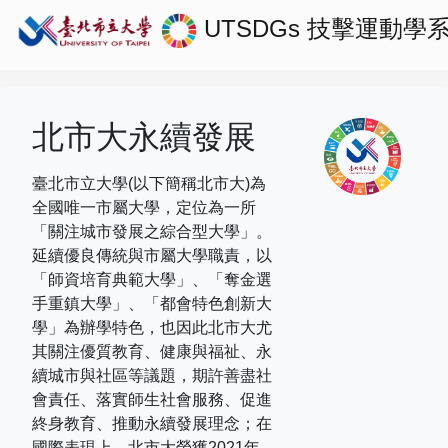
UTSDGs
技擊運動學
北市大永續發展
臺北市立大學(以下簡稱北市大)為
全國唯一市屬大學，定位為一所
「關注城市發展之綜合型大學」。
延續優良傳統與市屬大學職責，以
「師資培育典範大學」、「奪金選
手重鎮大學」、「都會特色創新大
學」為辦學特色，也因此北市大尤
其關注優質教育、健康與福祉、永
續城市與社區等議題，期許善盡社
會責任、落實師生社會服務、促進
終身教育、推動永續發展理念；在
國際表現上，
北市大榮獲
2021
年