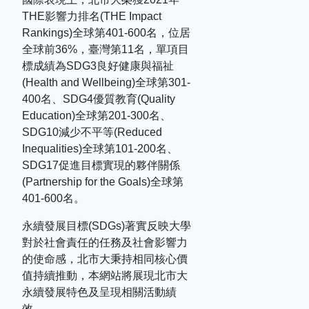
THE
影響力排名
(THE Impact
Rankings)
全球第
401-600
名，位居
全球前
36%
，臺灣第
11
名，單項目
標成績為
SDG3
良好健康與福祉
(Health and Wellbeing)
全球第
301-
400
名、
SDG4
優質教育
(Quality
Education)
全球第
201-300
名、
SDG10
減少不平等
(Reduced
Inequalities)
全球第
101-200
名、
SDG17
促進目標實現的夥伴關係
(Partnership for the Goals)
全球第
401-600
名。
永續發展目標(SDGs)著實反映大學
對於社會責任的任務及社會影響力
的使命感，北市大秉持相同核心價
值持續推動，本網站將展現北市大
永續發展特色及呈現相關活動績
效。