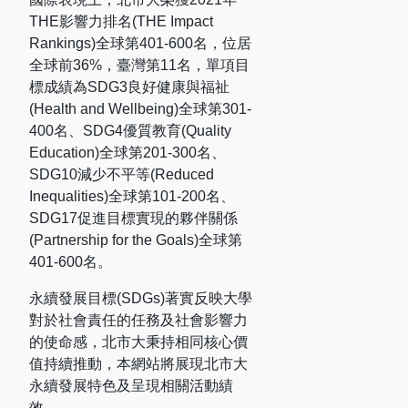
THE
影響力排名
(THE Impact
Rankings)
全球第
401-600
名，位居
全球前
36%
，臺灣第
11
名，單項目
標成績為
SDG3
良好健康與福祉
(Health and Wellbeing)
全球第
301-
400
名、
SDG4
優質教育
(Quality
Education)
全球第
201-300
名、
SDG10
減少不平等
(Reduced
Inequalities)
全球第
101-200
名、
SDG17
促進目標實現的夥伴關係
(Partnership for the Goals)
全球第
401-600
名。
永續發展目標(SDGs)著實反映大學
對於社會責任的任務及社會影響力
的使命感，北市大秉持相同核心價
值持續推動，本網站將展現北市大
永續發展特色及呈現相關活動績
效。