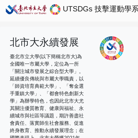
UTSDGs
技擊運動學
北市大永續發展
臺北市立大學(以下簡稱北市大)為
全國唯一市屬大學，定位為一所
「關注城市發展之綜合型大學」。
延續優良傳統與市屬大學職責，以
「師資培育典範大學」、「奪金選
手重鎮大學」、「都會特色創新大
學」為辦學特色，也因此北市大尤
其關注優質教育、健康與福祉、永
續城市與社區等議題，期許善盡社
會責任、落實師生社會服務、促進
終身教育、推動永續發展理念；在
國際表現上，
北市大榮獲
2021
年