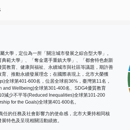
系
市屬大學，定位為一所「關注城市發展之綜合型大學」。
育典範大學」、「奪金選手重鎮大學」、「都會特色創新
優質教育、健康與福祉、永續城市與社區等議題，期許善
教育、推動永續發展理念；在國際表現上，
北市大榮獲
gs)
全球第
401-600
名，位居全球前
36%
，臺灣第
11
名，
h and Wellbeing)
全球第
301-400
名、
SDG4
優質教育
10
減少不平等
(Reduced Inequalities)
全球第
101-200
rship for the Goals)
全球第
401-600
名。
社會責任的任務及社會影響力的使命感，北市大秉持相同核
發展特色及呈現相關活動績效。