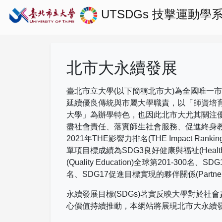
UTSDGs
技擊運動學
北市大永續發展
臺北市立大學(以下簡稱北市大)為全國唯一
延續優良傳統與市屬大學職責，以「師資培
大學」為辦學特色，也因此北市大尤其關注
盡社會責任、落實師生社會服務、促進終身
2021
年
THE
影響力排名
(THE Impact Rankin
單項目標成績為
SDG3
良好健康與福祉
(Healt
(Quality Education)
全球第
201-300
名、
SDG
名、
SDG17
促進目標實現的夥伴關係
(Partne
永續發展目標(SDGs)著實反映大學對於
心價值持續推動，本網站將展現北市大永續