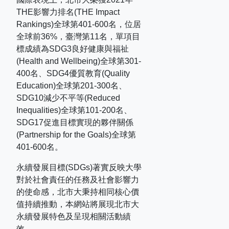
THE
影響力排名
(THE Impact
Rankings)
全球第
401-600
名，位居
全球前
36%
，臺灣第
11
名，單項目
標成績為
SDG3
良好健康與福祉
(Health and Wellbeing)
全球第
301-
400
名、
SDG4
優質教育
(Quality
Education)
全球第
201-300
名、
SDG10
減少不平等
(Reduced
Inequalities)
全球第
101-200
名、
SDG17
促進目標實現的夥伴關係
(Partnership for the Goals)
全球第
401-600
名。
永續發展目標(SDGs)著實反映大學
對於社會責任的任務及社會影響力
的使命感，北市大秉持相同核心價
值持續推動，本網站將展現北市大
永續發展特色及呈現相關活動績
效。