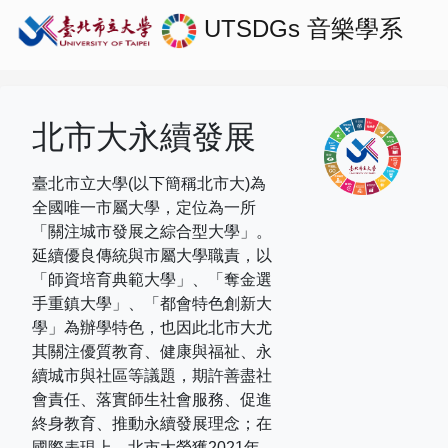
UTSDGs
音樂學系
北市大永續發展
臺北市立大學(以下簡稱北市大)為
全國唯一市屬大學，定位為一所
「關注城市發展之綜合型大學」。
延續優良傳統與市屬大學職責，以
「師資培育典範大學」、「奪金選
手重鎮大學」、「都會特色創新大
學」為辦學特色，也因此北市大尤
其關注優質教育、健康與福祉、永
續城市與社區等議題，期許善盡社
會責任、落實師生社會服務、促進
終身教育、推動永續發展理念；在
國際表現上，
北市大榮獲
2021
年