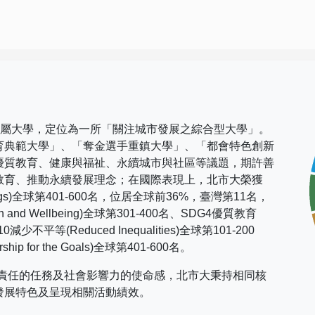
市屬大學，定位為一所「關注城市發展之綜合型大學」。
育典範大學」、「奪金選手重鎮大學」、「都會特色創新
優質教育、健康與福祉、永續城市與社區等議題，期許善
教育、推動永續發展理念；在國際表現上，
北市大榮獲
gs)
全球第
401-600
名，位居全球前
36%
，臺灣第
11
名，
h and Wellbeing)
全球第
301-400
名、
SDG4
優質教育
10
減少不平等
(Reduced Inequalities)
全球第
101-200
rship for the Goals)
全球第
401-600
名。
社會責任的任務及社會影響力的使命感，北市大秉持相同核
發展特色及呈現相關活動績效。