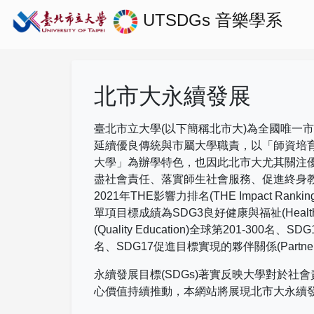
UTSDGs
音樂學系
北市大永續發展
臺北市立大學(以下簡稱北市大)為全國唯一
延續優良傳統與市屬大學職責，以「師資培
大學」為辦學特色，也因此北市大尤其關注
盡社會責任、落實師生社會服務、促進終身
2021
年
THE
影響力排名
(THE Impact Rankin
單項目標成績為
SDG3
良好健康與福祉
(Healt
(Quality Education)
全球第
201-300
名、
SDG
名、
SDG17
促進目標實現的夥伴關係
(Partne
永續發展目標(SDGs)著實反映大學對於
心價值持續推動，本網站將展現北市大永續