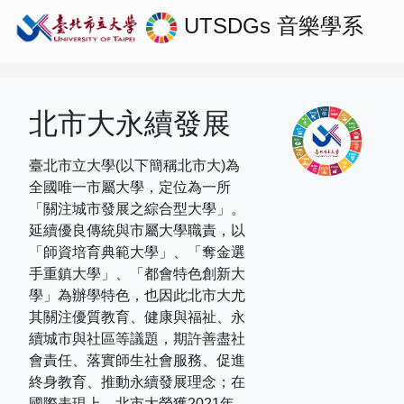
UTSDGs
音樂學系
北市大永續發展
臺北市立大學(以下簡稱北市大)為
全國唯一市屬大學，定位為一所
「關注城市發展之綜合型大學」。
延續優良傳統與市屬大學職責，以
「師資培育典範大學」、「奪金選
手重鎮大學」、「都會特色創新大
學」為辦學特色，也因此北市大尤
其關注優質教育、健康與福祉、永
續城市與社區等議題，期許善盡社
會責任、落實師生社會服務、促進
終身教育、推動永續發展理念；在
國際表現上，
北市大榮獲
2021
年