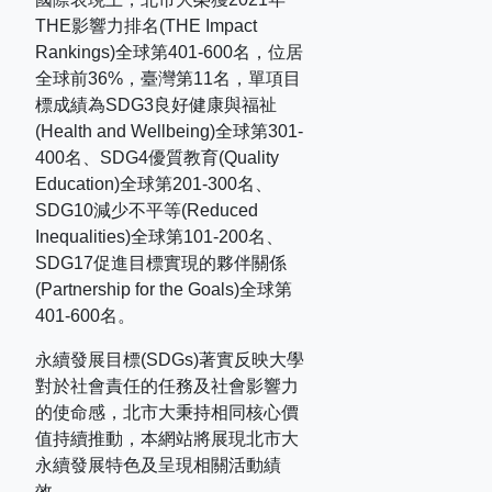
THE
影響力排名
(THE Impact
Rankings)
全球第
401-600
名，位居
全球前
36%
，臺灣第
11
名，單項目
標成績為
SDG3
良好健康與福祉
(Health and Wellbeing)
全球第
301-
400
名、
SDG4
優質教育
(Quality
Education)
全球第
201-300
名、
SDG10
減少不平等
(Reduced
Inequalities)
全球第
101-200
名、
SDG17
促進目標實現的夥伴關係
(Partnership for the Goals)
全球第
401-600
名。
永續發展目標(SDGs)著實反映大學
對於社會責任的任務及社會影響力
的使命感，北市大秉持相同核心價
值持續推動，本網站將展現北市大
永續發展特色及呈現相關活動績
效。