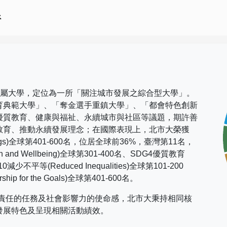
系
市屬大學，定位為一所「關注城市發展之綜合型大學」。
育典範大學」、「奪金選手重鎮大學」、「都會特色創新
優質教育、健康與福祉、永續城市與社區等議題，期許善
教育、推動永續發展理念；在國際表現上，
北市大榮獲
gs)
全球第
401-600
名，位居全球前
36%
，臺灣第
11
名，
h and Wellbeing)
全球第
301-400
名、
SDG4
優質教育
10
減少不平等
(Reduced Inequalities)
全球第
101-200
rship for the Goals)
全球第
401-600
名。
社會責任的任務及社會影響力的使命感，北市大秉持相同核
發展特色及呈現相關活動績效。