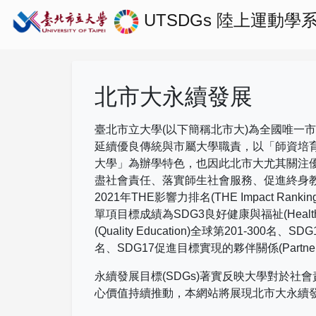
UTSDGs
陸上運動學
北市大永續發展
臺北市立大學(以下簡稱北市大)為全國唯一
延續優良傳統與市屬大學職責，以「師資培
大學」為辦學特色，也因此北市大尤其關注
盡社會責任、落實師生社會服務、促進終身
2021
年
THE
影響力排名
(THE Impact Rankin
單項目標成績為
SDG3
良好健康與福祉
(Healt
(Quality Education)
全球第
201-300
名、
SDG
名、
SDG17
促進目標實現的夥伴關係
(Partne
永續發展目標(SDGs)著實反映大學對於
心價值持續推動，本網站將展現北市大永續