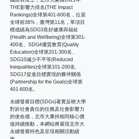
THE
影響力排名
(THE Impact
Rankings)
全球第
401-600
名，位居
全球前
36%
，臺灣第
11
名，單項目
標成績為
SDG3
良好健康與福祉
(Health and Wellbeing)
全球第
301-
400
名、
SDG4
優質教育
(Quality
Education)
全球第
201-300
名、
SDG10
減少不平等
(Reduced
Inequalities)
全球第
101-200
名、
SDG17
促進目標實現的夥伴關係
(Partnership for the Goals)
全球第
401-600
名。
永續發展目標(SDGs)著實反映大學
對於社會責任的任務及社會影響力
的使命感，北市大秉持相同核心價
值持續推動，本網站將展現北市大
永續發展特色及呈現相關活動績
效。