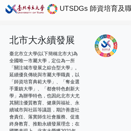
UTSDGs
師資培育及
北市大永續發展
臺北市立大學(以下簡稱北市大)為
全國唯一市屬大學，定位為一所
「關注城市發展之綜合型大學」。
延續優良傳統與市屬大學職責，以
「師資培育典範大學」、「奪金選
手重鎮大學」、「都會特色創新大
學」為辦學特色，也因此北市大尤
其關注優質教育、健康與福祉、永
續城市與社區等議題，期許善盡社
會責任、落實師生社會服務、促進
終身教育、推動永續發展理念；在
國際表現上，
北市大榮獲
2021
年