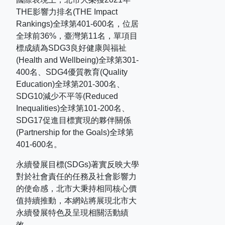
THE
影響力排名
(THE Impact
Rankings)
全球第
401-600
名，位居
全球前
36%
，臺灣第
11
名，單項目
標成績為
SDG3
良好健康與福祉
(Health and Wellbeing)
全球第
301-
400
名、
SDG4
優質教育
(Quality
Education)
全球第
201-300
名、
SDG10
減少不平等
(Reduced
Inequalities)
全球第
101-200
名、
SDG17
促進目標實現的夥伴關係
(Partnership for the Goals)
全球第
401-600
名。
永續發展目標(SDGs)著實反映大學
對於社會責任的任務及社會影響力
的使命感，北市大秉持相同核心價
值持續推動，本網站將展現北市大
永續發展特色及呈現相關活動績
效。