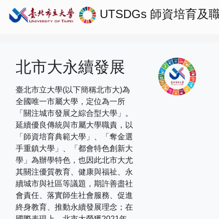
UTSDGs
師資培育及
北市大永續發展
臺北市立大學(以下簡稱北市大)為
全國唯一市屬大學，定位為一所
「關注城市發展之綜合型大學」。
延續優良傳統與市屬大學職責，以
「師資培育典範大學」、「奪金選
手重鎮大學」、「都會特色創新大
學」為辦學特色，也因此北市大尤
其關注優質教育、健康與福祉、永
續城市與社區等議題，期許善盡社
會責任、落實師生社會服務、促進
終身教育、推動永續發展理念；在
國際表現上，
北市大榮獲
2021
年