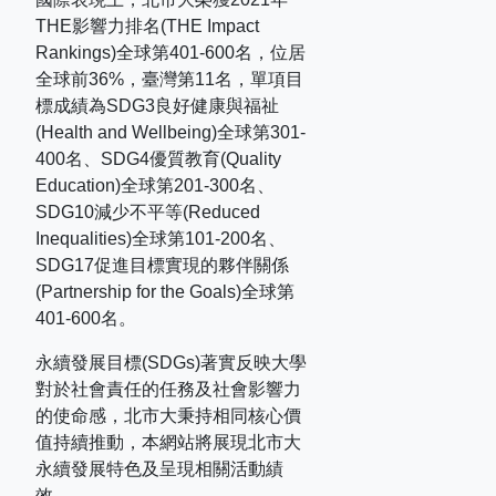
THE
影響力排名
(THE Impact
Rankings)
全球第
401-600
名，位居
全球前
36%
，臺灣第
11
名，單項目
標成績為
SDG3
良好健康與福祉
(Health and Wellbeing)
全球第
301-
400
名、
SDG4
優質教育
(Quality
Education)
全球第
201-300
名、
SDG10
減少不平等
(Reduced
Inequalities)
全球第
101-200
名、
SDG17
促進目標實現的夥伴關係
(Partnership for the Goals)
全球第
401-600
名。
永續發展目標(SDGs)著實反映大學
對於社會責任的任務及社會影響力
的使命感，北市大秉持相同核心價
值持續推動，本網站將展現北市大
永續發展特色及呈現相關活動績
效。