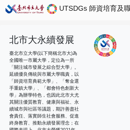
UTSDGs
師資培育及
北市大永續發展
臺北市立大學(以下簡稱北市大)為
全國唯一市屬大學，定位為一所
「關注城市發展之綜合型大學」。
延續優良傳統與市屬大學職責，以
「師資培育典範大學」、「奪金選
手重鎮大學」、「都會特色創新大
學」為辦學特色，也因此北市大尤
其關注優質教育、健康與福祉、永
續城市與社區等議題，期許善盡社
會責任、落實師生社會服務、促進
終身教育、推動永續發展理念；在
國際表現上，
北市大榮獲
2021
年