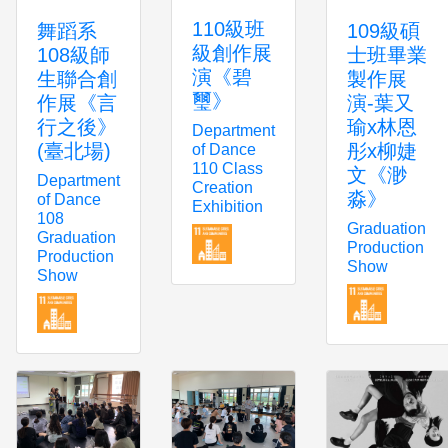
110級班
舞蹈系
109級碩
級創作展
108級師
士班畢業
演《碧
生聯合創
製作展
璽》
作展《言
演-葉又
行之後》
瑜x林恩
Department
(臺北場)
彤x柳婕
of Dance
110 Class
文《渺
Department
Creation
淼》
of Dance
Exhibition
108
Graduation
Graduation
Production
Production
Show
Show