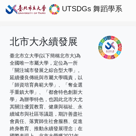
UTSDGs
舞蹈學系
北市大永續發展
臺北市立大學(以下簡稱北市大)為
全國唯一市屬大學，定位為一所
「關注城市發展之綜合型大學」。
延續優良傳統與市屬大學職責，以
「師資培育典範大學」、「奪金選
手重鎮大學」、「都會特色創新大
學」為辦學特色，也因此北市大尤
其關注優質教育、健康與福祉、永
續城市與社區等議題，期許善盡社
會責任、落實師生社會服務、促進
終身教育、推動永續發展理念；在
國際表現上，
北市大榮獲
2021
年