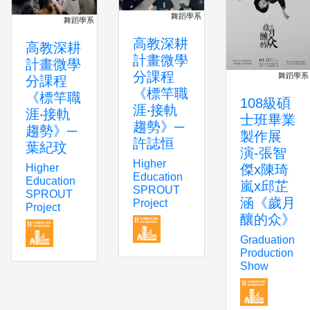
舞蹈學系
舞蹈學系
高教深耕
高教深耕
計畫微學
計畫微學
分課程
舞蹈學系
分課程
《標竿職
《標竿職
108級碩
涯‧接軌
涯‧接軌
士班畢業
趨勢》─
趨勢》─
製作展
許誌恒
葉紀玟
演-張智
Higher
Higher
傑x陳琦
Education
Education
嵐x邱芷
SPROUT
SPROUT
涵《歲月
Project
Project
釀的众》
Graduation
Production
Show