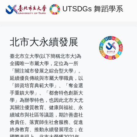
UTSDGs
舞蹈學系
北市大永續發展
臺北市立大學(以下簡稱北市大)為
全國唯一市屬大學，定位為一所
「關注城市發展之綜合型大學」。
延續優良傳統與市屬大學職責，以
「師資培育典範大學」、「奪金選
手重鎮大學」、「都會特色創新大
學」為辦學特色，也因此北市大尤
其關注優質教育、健康與福祉、永
續城市與社區等議題，期許善盡社
會責任、落實師生社會服務、促進
終身教育、推動永續發展理念；在
國際表現上，
北市大榮獲
2021
年