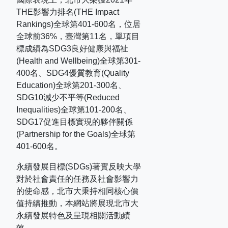
THE
影響力排名
(THE Impact
Rankings)
全球第
401-600
名，位居
全球前
36%
，臺灣第
11
名，單項目
標成績為
SDG3
良好健康與福祉
(Health and Wellbeing)
全球第
301-
400
名、
SDG4
優質教育
(Quality
Education)
全球第
201-300
名、
SDG10
減少不平等
(Reduced
Inequalities)
全球第
101-200
名、
SDG17
促進目標實現的夥伴關係
(Partnership for the Goals)
全球第
401-600
名。
永續發展目標(SDGs)著實反映大學
對於社會責任的任務及社會影響力
的使命感，北市大秉持相同核心價
值持續推動，本網站將展現北市大
永續發展特色及呈現相關活動績
效。