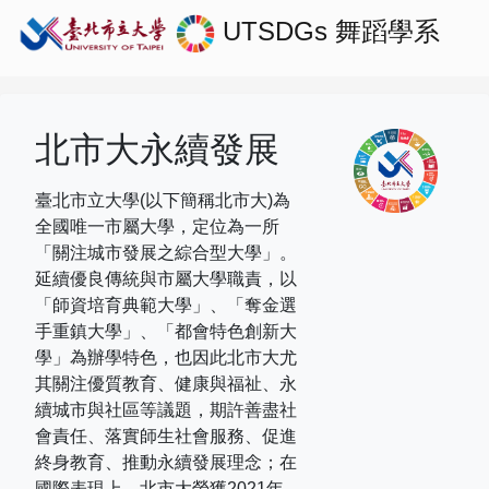
UTSDGs
舞蹈學系
北市大永續發展
臺北市立大學(以下簡稱北市大)為
全國唯一市屬大學，定位為一所
「關注城市發展之綜合型大學」。
延續優良傳統與市屬大學職責，以
「師資培育典範大學」、「奪金選
手重鎮大學」、「都會特色創新大
學」為辦學特色，也因此北市大尤
其關注優質教育、健康與福祉、永
續城市與社區等議題，期許善盡社
會責任、落實師生社會服務、促進
終身教育、推動永續發展理念；在
國際表現上，
北市大榮獲
2021
年