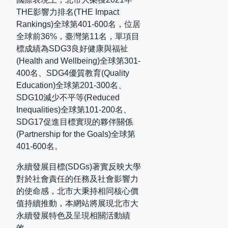
THE
影響力排名
(THE Impact
Rankings)
全球第
401-600
名，位居
全球前
36%
，臺灣第
11
名，單項目
標成績為
SDG3
良好健康與福祉
(Health and Wellbeing)
全球第
301-
400
名、
SDG4
優質教育
(Quality
Education)
全球第
201-300
名、
SDG10
減少不平等
(Reduced
Inequalities)
全球第
101-200
名、
SDG17
促進目標實現的夥伴關係
(Partnership for the Goals)
全球第
401-600
名。
永續發展目標(SDGs)著實反映大學
對於社會責任的任務及社會影響力
的使命感，北市大秉持相同核心價
值持續推動，本網站將展現北市大
永續發展特色及呈現相關活動績
效。