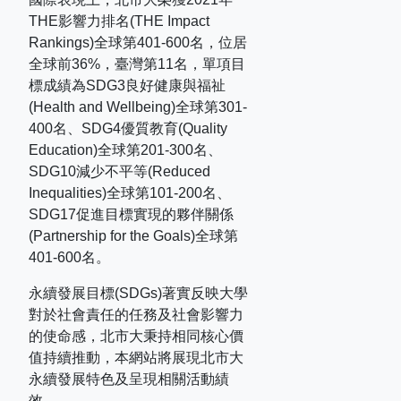
THE
影響力排名
(THE Impact
Rankings)
全球第
401-600
名，位居
全球前
36%
，臺灣第
11
名，單項目
標成績為
SDG3
良好健康與福祉
(Health and Wellbeing)
全球第
301-
400
名、
SDG4
優質教育
(Quality
Education)
全球第
201-300
名、
SDG10
減少不平等
(Reduced
Inequalities)
全球第
101-200
名、
SDG17
促進目標實現的夥伴關係
(Partnership for the Goals)
全球第
401-600
名。
永續發展目標(SDGs)著實反映大學
對於社會責任的任務及社會影響力
的使命感，北市大秉持相同核心價
值持續推動，本網站將展現北市大
永續發展特色及呈現相關活動績
效。