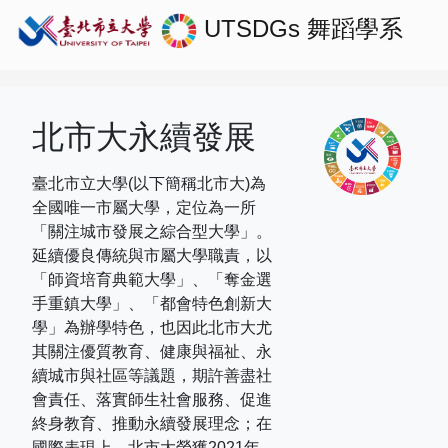
UTSDGs
舞蹈學系
北市大永續發展
臺北市立大學(以下簡稱北市大)為
全國唯一市屬大學，定位為一所
「關注城市發展之綜合型大學」。
延續優良傳統與市屬大學職責，以
「師資培育典範大學」、「奪金選
手重鎮大學」、「都會特色創新大
學」為辦學特色，也因此北市大尤
其關注優質教育、健康與福祉、永
續城市與社區等議題，期許善盡社
會責任、落實師生社會服務、促進
終身教育、推動永續發展理念；在
國際表現上，
北市大榮獲
2021
年