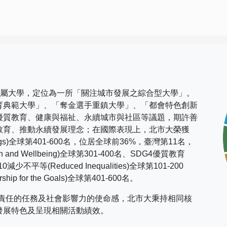
市屬大學，定位為一所「關注城市發展之綜合型大學」。
育典範大學」、「奪金選手重鎮大學」、「都會特色創新
優質教育、健康與福祉、永續城市與社區等議題，期許善
教育、推動永續發展理念；在國際表現上，
北市大榮獲
gs)
全球第
401-600
名，位居全球前
36%
，臺灣第
11
名，
h and Wellbeing)
全球第
301-400
名、
SDG4
優質教育
10
減少不平等
(Reduced Inequalities)
全球第
101-200
rship for the Goals)
全球第
401-600
名。
社會責任的任務及社會影響力的使命感，北市大秉持相同核
發展特色及呈現相關活動績效。