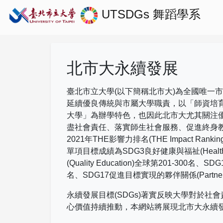
UTSDGs
舞蹈學系
北市大永續發展
臺北市立大學(以下簡稱北市大)為全國唯一
延續優良傳統與市屬大學職責，以「師資培
大學」為辦學特色，也因此北市大尤其關注
盡社會責任、落實師生社會服務、促進終身
2021
年
THE
影響力排名
(THE Impact Rankin
單項目標成績為
SDG3
良好健康與福祉
(Healt
(Quality Education)
全球第
201-300
名、
SDG
名、
SDG17
促進目標實現的夥伴關係
(Partne
永續發展目標(SDGs)著實反映大學對於
心價值持續推動，本網站將展現北市大永續