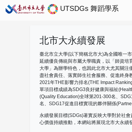
UTSDGs
舞蹈學系
北市大永續發展
臺北市立大學(以下簡稱北市大)為全國唯一
延續優良傳統與市屬大學職責，以「師資培
大學」為辦學特色，也因此北市大尤其關注
盡社會責任、落實師生社會服務、促進終身
2021
年
THE
影響力排名
(THE Impact Rankin
單項目標成績為
SDG3
良好健康與福祉
(Healt
(Quality Education)
全球第
201-300
名、
SDG
名、
SDG17
促進目標實現的夥伴關係
(Partne
永續發展目標(SDGs)著實反映大學對於
心價值持續推動，本網站將展現北市大永續