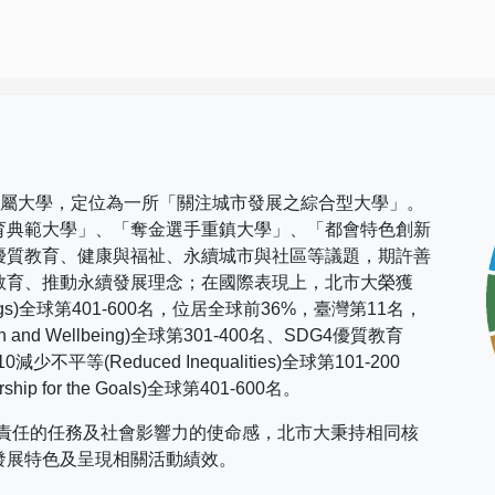
市屬大學，定位為一所「關注城市發展之綜合型大學」。
育典範大學」、「奪金選手重鎮大學」、「都會特色創新
優質教育、健康與福祉、永續城市與社區等議題，期許善
教育、推動永續發展理念；在國際表現上，
北市大榮獲
gs)
全球第
401-600
名，位居全球前
36%
，臺灣第
11
名，
h and Wellbeing)
全球第
301-400
名、
SDG4
優質教育
10
減少不平等
(Reduced Inequalities)
全球第
101-200
rship for the Goals)
全球第
401-600
名。
社會責任的任務及社會影響力的使命感，北市大秉持相同核
發展特色及呈現相關活動績效。