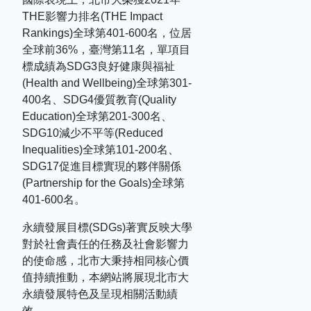
THE
影響力排名
(THE Impact
Rankings)
全球第
401-600
名，位居
全球前
36%
，臺灣第
11
名，單項目
標成績為
SDG3
良好健康與福祉
(Health and Wellbeing)
全球第
301-
400
名、
SDG4
優質教育
(Quality
Education)
全球第
201-300
名、
SDG10
減少不平等
(Reduced
Inequalities)
全球第
101-200
名、
SDG17
促進目標實現的夥伴關係
(Partnership for the Goals)
全球第
401-600
名。
永續發展目標(SDGs)著實反映大學
對於社會責任的任務及社會影響力
的使命感，北市大秉持相同核心價
值持續推動，本網站將展現北市大
永續發展特色及呈現相關活動績
效。