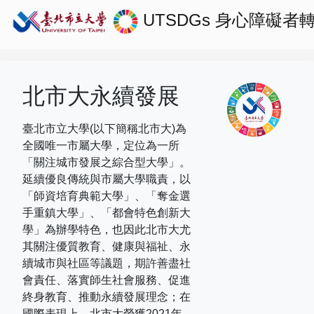
UTSDGs
身心障礙者
北市大永續發展
臺北市立大學(以下簡稱北市大)為
全國唯一市屬大學，定位為一所
「關注城市發展之綜合型大學」。
延續優良傳統與市屬大學職責，以
「師資培育典範大學」、「奪金選
手重鎮大學」、「都會特色創新大
學」為辦學特色，也因此北市大尤
其關注優質教育、健康與福祉、永
續城市與社區等議題，期許善盡社
會責任、落實師生社會服務、促進
終身教育、推動永續發展理念；在
國際表現上，
北市大榮獲
2021
年