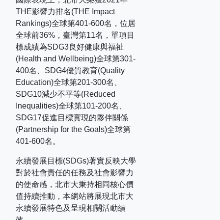
THE
影響力排名
(THE Impact
Rankings)
全球第
401-600
名，位居
全球前
36%
，臺灣第
11
名，單項目
標成績為
SDG3
良好健康與福祉
(Health and Wellbeing)
全球第
301-
400
名、
SDG4
優質教育
(Quality
Education)
全球第
201-300
名、
SDG10
減少不平等
(Reduced
Inequalities)
全球第
101-200
名、
SDG17
促進目標實現的夥伴關係
(Partnership for the Goals)
全球第
401-600
名。
永續發展目標(SDGs)著實反映大學
對於社會責任的任務及社會影響力
的使命感，北市大秉持相同核心價
值持續推動，本網站將展現北市大
永續發展特色及呈現相關活動績
效。