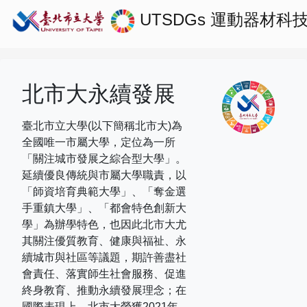
UTSDGs
運動器材科
北市大永續發展
臺北市立大學(以下簡稱北市大)為
全國唯一市屬大學，定位為一所
「關注城市發展之綜合型大學」。
延續優良傳統與市屬大學職責，以
「師資培育典範大學」、「奪金選
手重鎮大學」、「都會特色創新大
學」為辦學特色，也因此北市大尤
其關注優質教育、健康與福祉、永
續城市與社區等議題，期許善盡社
會責任、落實師生社會服務、促進
終身教育、推動永續發展理念；在
國際表現上，
北市大榮獲
2021
年