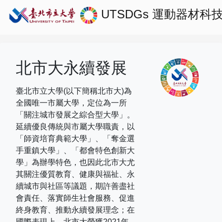
UTSDGs
運動器材科
北市大永續發展
臺北市立大學(以下簡稱北市大)為
全國唯一市屬大學，定位為一所
「關注城市發展之綜合型大學」。
延續優良傳統與市屬大學職責，以
「師資培育典範大學」、「奪金選
手重鎮大學」、「都會特色創新大
學」為辦學特色，也因此北市大尤
其關注優質教育、健康與福祉、永
續城市與社區等議題，期許善盡社
會責任、落實師生社會服務、促進
終身教育、推動永續發展理念；在
國際表現上，
北市大榮獲
2021
年