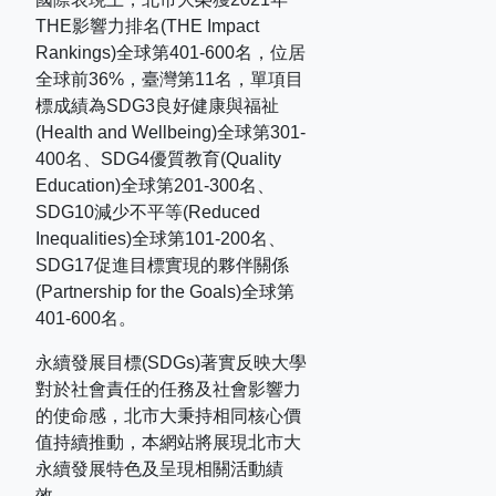
THE
影響力排名
(THE Impact
Rankings)
全球第
401-600
名，位居
全球前
36%
，臺灣第
11
名，單項目
標成績為
SDG3
良好健康與福祉
(Health and Wellbeing)
全球第
301-
400
名、
SDG4
優質教育
(Quality
Education)
全球第
201-300
名、
SDG10
減少不平等
(Reduced
Inequalities)
全球第
101-200
名、
SDG17
促進目標實現的夥伴關係
(Partnership for the Goals)
全球第
401-600
名。
永續發展目標(SDGs)著實反映大學
對於社會責任的任務及社會影響力
的使命感，北市大秉持相同核心價
值持續推動，本網站將展現北市大
永續發展特色及呈現相關活動績
效。