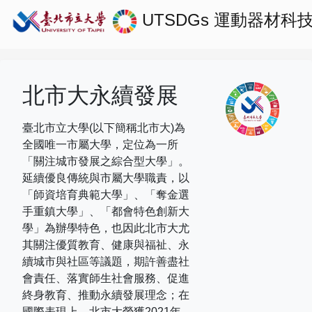
UTSDGs
運動器材科
北市大永續發展
臺北市立大學(以下簡稱北市大)為
全國唯一市屬大學，定位為一所
「關注城市發展之綜合型大學」。
延續優良傳統與市屬大學職責，以
「師資培育典範大學」、「奪金選
手重鎮大學」、「都會特色創新大
學」為辦學特色，也因此北市大尤
其關注優質教育、健康與福祉、永
續城市與社區等議題，期許善盡社
會責任、落實師生社會服務、促進
終身教育、推動永續發展理念；在
國際表現上，
北市大榮獲
2021
年