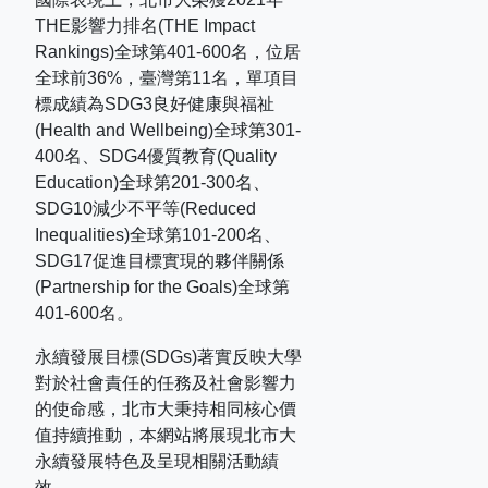
THE
影響力排名
(THE Impact
Rankings)
全球第
401-600
名，位居
全球前
36%
，臺灣第
11
名，單項目
標成績為
SDG3
良好健康與福祉
(Health and Wellbeing)
全球第
301-
400
名、
SDG4
優質教育
(Quality
Education)
全球第
201-300
名、
SDG10
減少不平等
(Reduced
Inequalities)
全球第
101-200
名、
SDG17
促進目標實現的夥伴關係
(Partnership for the Goals)
全球第
401-600
名。
永續發展目標(SDGs)著實反映大學
對於社會責任的任務及社會影響力
的使命感，北市大秉持相同核心價
值持續推動，本網站將展現北市大
永續發展特色及呈現相關活動績
效。