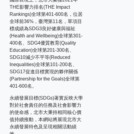
THE
影響力排名
(THE Impact
Rankings)
全球第
401-600
名，位居
全球前
36%
，臺灣第
11
名，單項目
標成績為
SDG3
良好健康與福祉
(Health and Wellbeing)
全球第
301-
400
名、
SDG4
優質教育
(Quality
Education)
全球第
201-300
名、
SDG10
減少不平等
(Reduced
Inequalities)
全球第
101-200
名、
SDG17
促進目標實現的夥伴關係
(Partnership for the Goals)
全球第
401-600
名。
永續發展目標(SDGs)著實反映大學
對於社會責任的任務及社會影響力
的使命感，北市大秉持相同核心價
值持續推動，本網站將展現北市大
永續發展特色及呈現相關活動績
效。