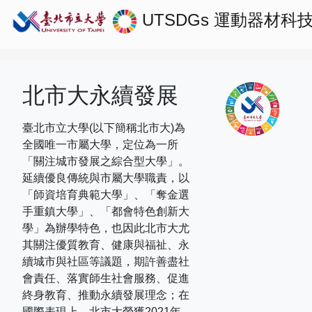
UTSDGs
運動器材科
北市大永續發展
臺北市立大學(以下簡稱北市大)為
全國唯一市屬大學，定位為一所
「關注城市發展之綜合型大學」。
延續優良傳統與市屬大學職責，以
「師資培育典範大學」、「奪金選
手重鎮大學」、「都會特色創新大
學」為辦學特色，也因此北市大尤
其關注優質教育、健康與福祉、永
續城市與社區等議題，期許善盡社
會責任、落實師生社會服務、促進
終身教育、推動永續發展理念；在
國際表現上，
北市大榮獲
2021
年