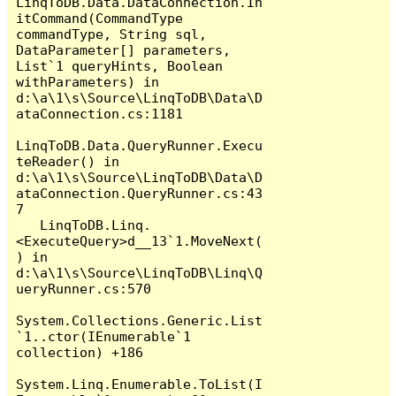
LinqToDB.Data.DataConnection.In
itCommand(CommandType 
commandType, String sql, 
DataParameter[] parameters, 
List`1 queryHints, Boolean 
withParameters) in 
d:\a\1\s\Source\LinqToDB\Data\D
ataConnection.cs:1181

LinqToDB.Data.QueryRunner.Execu
teReader() in 
d:\a\1\s\Source\LinqToDB\Data\D
ataConnection.QueryRunner.cs:43
7

   LinqToDB.Linq.
<ExecuteQuery>d__13`1.MoveNext(
) in 
d:\a\1\s\Source\LinqToDB\Linq\Q
ueryRunner.cs:570

System.Collections.Generic.List
`1..ctor(IEnumerable`1 
collection) +186

System.Linq.Enumerable.ToList(I