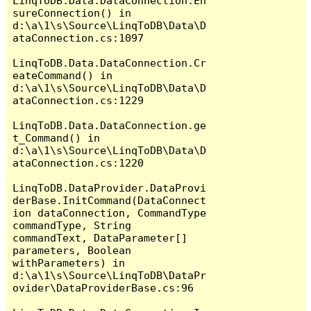
LinqToDB.Data.DataConnection.En
sureConnection() in 
d:\a\1\s\Source\LinqToDB\Data\D
ataConnection.cs:1097

LinqToDB.Data.DataConnection.Cr
eateCommand() in 
d:\a\1\s\Source\LinqToDB\Data\D
ataConnection.cs:1229

LinqToDB.Data.DataConnection.ge
t_Command() in 
d:\a\1\s\Source\LinqToDB\Data\D
ataConnection.cs:1220

LinqToDB.DataProvider.DataProvi
derBase.InitCommand(DataConnect
ion dataConnection, CommandType 
commandType, String 
commandText, DataParameter[] 
parameters, Boolean 
withParameters) in 
d:\a\1\s\Source\LinqToDB\DataPr
ovider\DataProviderBase.cs:96
