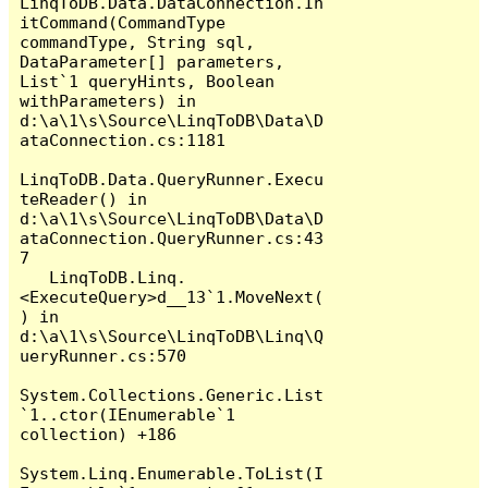
LinqToDB.Data.DataConnection.In
itCommand(CommandType 
commandType, String sql, 
DataParameter[] parameters, 
List`1 queryHints, Boolean 
withParameters) in 
d:\a\1\s\Source\LinqToDB\Data\D
ataConnection.cs:1181

LinqToDB.Data.QueryRunner.Execu
teReader() in 
d:\a\1\s\Source\LinqToDB\Data\D
ataConnection.QueryRunner.cs:43
7

   LinqToDB.Linq.
<ExecuteQuery>d__13`1.MoveNext(
) in 
d:\a\1\s\Source\LinqToDB\Linq\Q
ueryRunner.cs:570

System.Collections.Generic.List
`1..ctor(IEnumerable`1 
collection) +186

System.Linq.Enumerable.ToList(I