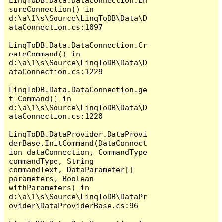
LinqToDB.Data.DataConnection.En
sureConnection() in 
d:\a\1\s\Source\LinqToDB\Data\D
ataConnection.cs:1097

LinqToDB.Data.DataConnection.Cr
eateCommand() in 
d:\a\1\s\Source\LinqToDB\Data\D
ataConnection.cs:1229

LinqToDB.Data.DataConnection.ge
t_Command() in 
d:\a\1\s\Source\LinqToDB\Data\D
ataConnection.cs:1220

LinqToDB.DataProvider.DataProvi
derBase.InitCommand(DataConnect
ion dataConnection, CommandType 
commandType, String 
commandText, DataParameter[] 
parameters, Boolean 
withParameters) in 
d:\a\1\s\Source\LinqToDB\DataPr
ovider\DataProviderBase.cs:96
