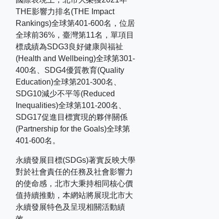
THE
影響力排名
(THE Impact
Rankings)
全球第
401-600
名，位居
全球前
36%
，臺灣第
11
名，單項目
標成績為
SDG3
良好健康與福祉
(Health and Wellbeing)
全球第
301-
400
名、
SDG4
優質教育
(Quality
Education)
全球第
201-300
名、
SDG10
減少不平等
(Reduced
Inequalities)
全球第
101-200
名、
SDG17
促進目標實現的夥伴關係
(Partnership for the Goals)
全球第
401-600
名。
永續發展目標(SDGs)著實反映大學
對於社會責任的任務及社會影響力
的使命感，北市大秉持相同核心價
值持續推動，本網站將展現北市大
永續發展特色及呈現相關活動績
效。