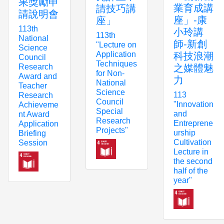
果獎勵申
業育成講
請技巧講
請說明會
座」-康
座」
113th
小玲講
113th
National
師-新創
"Lecture on
Science
Application
科技浪潮
Council
Techniques
Research
之媒體魅
for Non-
Award and
力
National
Teacher
Science
113
Research
Council
"Innovation
Achieveme
Special
and
nt Award
Research
Entreprene
Application
Projects"
urship
Briefing
Cultivation
Session
Lecture in
the second
half of the
year"