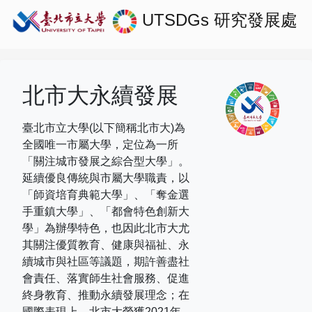
UTSDGs
研究發展處
北市大永續發展
臺北市立大學(以下簡稱北市大)為
全國唯一市屬大學，定位為一所
「關注城市發展之綜合型大學」。
延續優良傳統與市屬大學職責，以
「師資培育典範大學」、「奪金選
手重鎮大學」、「都會特色創新大
學」為辦學特色，也因此北市大尤
其關注優質教育、健康與福祉、永
續城市與社區等議題，期許善盡社
會責任、落實師生社會服務、促進
終身教育、推動永續發展理念；在
國際表現上，
北市大榮獲
2021
年