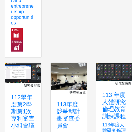
t and
entreprene
urship
opportuniti
es
研究發展處
研究發展處
研究發展處
113 年度
112學年
人體研究
113年度
度第2學
倫理教育
競爭型計
期第1次
訓練課程
畫審查委
專利審查
員會
小組會議
113年度人
體研究倫理