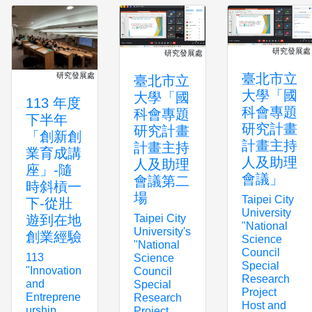
研究發展處
研究發展處
臺北市立
研究發展處
臺北市立
大學「國
大學「國
113 年度
科會專題
科會專題
下半年
研究計畫
研究計畫
「創新創
計畫主持
計畫主持
業育成講
人及助理
人及助理
座」-隨
會議」
會議第二
時斜槓一
場
Taipei City
下-從壯
University
Taipei City
遊到在地
"National
University's
創業經驗
Science
"National
Council
113
Science
Special
"Innovation
Council
Research
and
Special
Project
Entreprene
Research
Host and
urship
Project