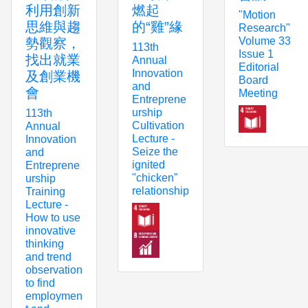
利用創新
燃起
"Motion
思維與趨
的“雞”緣
Research"
Volume 33
勢觀察，
113th
Issue 1
找出就業
Annual
Editorial
Innovation
及創業機
Board
and
會
Meeting
Entreprene
urship
113th
Cultivation
Annual
Lecture -
Innovation
Seize the
and
ignited
Entreprene
"chicken"
urship
relationship
Training
Lecture -
How to use
innovative
thinking
and trend
observation
to find
employmen