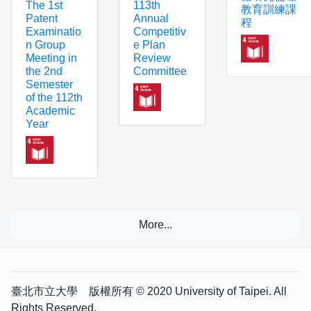
113th
The 1st
教育訓練課
Annual
Patent
程
Competitiv
Examinatio
e Plan
n Group
Review
Meeting in
Committee
the 2nd
Semester
of the 112th
Academic
Year
臺北市立大學 版權所有 © 2020 University of Taipei. All
Rights Reserved.