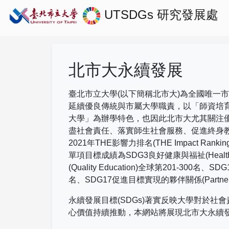
UTSDGs
研究發展處
北市大永續發展
臺北市立大學(以下簡稱北市大)為全國唯一
延續優良傳統與市屬大學職責，以「師資培
大學」為辦學特色，也因此北市大尤其關注
盡社會責任、落實師生社會服務、促進終身
2021
年
THE
影響力排名
(THE Impact Rankin
單項目標成績為
SDG3
良好健康與福祉
(Healt
(Quality Education)
全球第
201-300
名、
SDG
名、
SDG17
促進目標實現的夥伴關係
(Partne
永續發展目標(SDGs)著實反映大學對於
心價值持續推動，本網站將展現北市大永續