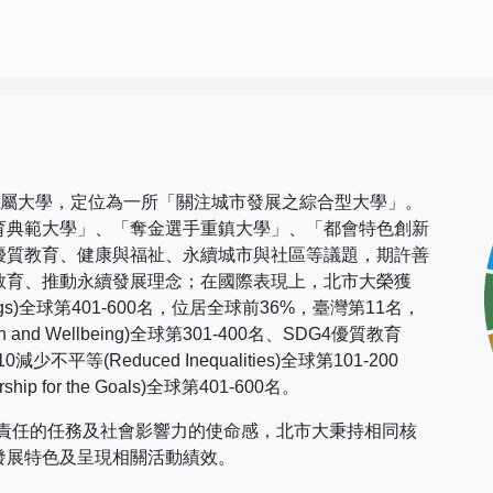
市屬大學，定位為一所「關注城市發展之綜合型大學」。
育典範大學」、「奪金選手重鎮大學」、「都會特色創新
優質教育、健康與福祉、永續城市與社區等議題，期許善
教育、推動永續發展理念；在國際表現上，
北市大榮獲
gs)
全球第
401-600
名，位居全球前
36%
，臺灣第
11
名，
h and Wellbeing)
全球第
301-400
名、
SDG4
優質教育
10
減少不平等
(Reduced Inequalities)
全球第
101-200
rship for the Goals)
全球第
401-600
名。
社會責任的任務及社會影響力的使命感，北市大秉持相同核
發展特色及呈現相關活動績效。