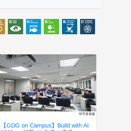
研究發展處
【GDG on Campus】Build with AI