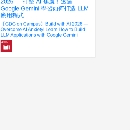
2026 — 打擊 AI 焦慮！透過
Google Gemini 學習如何打造 LLM
應用程式
【GDG on Campus】Build with AI 2026 —
Overcome AI Anxiety! Learn How to Build
LLM Applications with Google Gemini