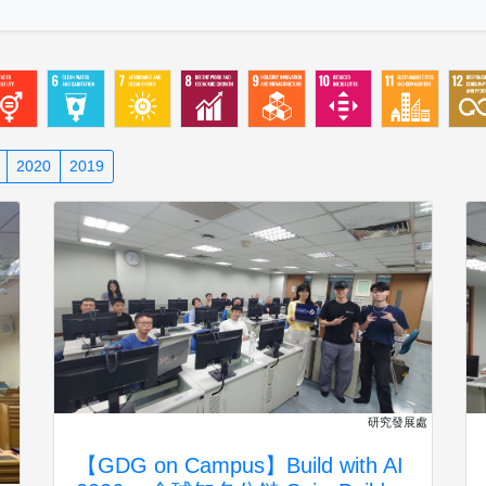
2020
2019
研究發展處
【GDG on Campus】Build with AI