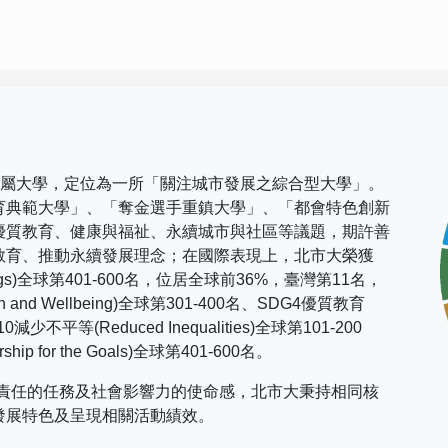
市屬大學，定位為一所「關注城市發展之綜合型大學」。
育典範大學」、「奪金選手重鎮大學」、「都會特色創新
優質教育、健康與福祉、永續城市與社區等議題，期許善
教育、推動永續發展理念；在國際表現上，
北市大榮獲
gs)
全球第
401-600
名，位居全球前
36%
，臺灣第
11
名，
h and Wellbeing)
全球第
301-400
名、
SDG4
優質教育
10
減少不平等
(Reduced Inequalities)
全球第
101-200
rship for the Goals)
全球第
401-600
名。
社會責任的任務及社會影響力的使命感，北市大秉持相同核
發展特色及呈現相關活動績效。