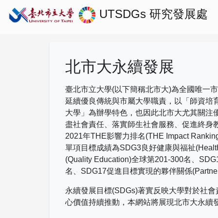
UTSDGs
研究發展處
北市大永續發展
臺北市立大學(以下簡稱北市大)為全國唯一
延續優良傳統與市屬大學職責，以「師資培
大學」為辦學特色，也因此北市大尤其關注
盡社會責任、落實師生社會服務、促進終身
2021
年
THE
影響力排名
(THE Impact Rankin
單項目標成績為
SDG3
良好健康與福祉
(Healt
(Quality Education)
全球第
201-300
名、
SDG
名、
SDG17
促進目標實現的夥伴關係
(Partne
永續發展目標(SDGs)著實反映大學對於
心價值持續推動，本網站將展現北市大永續