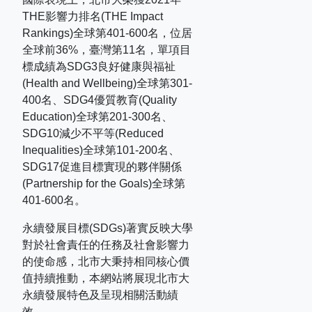
THE
影響力排名
(THE Impact
Rankings)
全球第
401-600
名，位居
全球前
36%
，臺灣第
11
名，單項目
標成績為
SDG3
良好健康與福祉
(Health and Wellbeing)
全球第
301-
400
名、
SDG4
優質教育
(Quality
Education)
全球第
201-300
名、
SDG10
減少不平等
(Reduced
Inequalities)
全球第
101-200
名、
SDG17
促進目標實現的夥伴關係
(Partnership for the Goals)
全球第
401-600
名。
永續發展目標(SDGs)著實反映大學
對於社會責任的任務及社會影響力
的使命感，北市大秉持相同核心價
值持續推動，本網站將展現北市大
永續發展特色及呈現相關活動績
效。