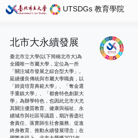
UTSDGs
教育學院
北市大永續發展
臺北市立大學(以下簡稱北市大)為
全國唯一市屬大學，定位為一所
「關注城市發展之綜合型大學」。
延續優良傳統與市屬大學職責，以
「師資培育典範大學」、「奪金選
手重鎮大學」、「都會特色創新大
學」為辦學特色，也因此北市大尤
其關注優質教育、健康與福祉、永
續城市與社區等議題，期許善盡社
會責任、落實師生社會服務、促進
終身教育、推動永續發展理念；在
國際表現上，
北市大榮獲
2021
年