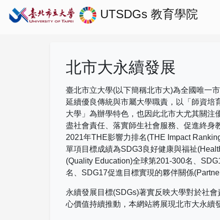
UTSDGs
教育學院
北市大永續發展
臺北市立大學(以下簡稱北市大)為全國唯一
延續優良傳統與市屬大學職責，以「師資培
大學」為辦學特色，也因此北市大尤其關注
盡社會責任、落實師生社會服務、促進終身
2021
年
THE
影響力排名
(THE Impact Rankin
單項目標成績為
SDG3
良好健康與福祉
(Healt
(Quality Education)
全球第
201-300
名、
SDG
名、
SDG17
促進目標實現的夥伴關係
(Partne
永續發展目標(SDGs)著實反映大學對於
心價值持續推動，本網站將展現北市大永續