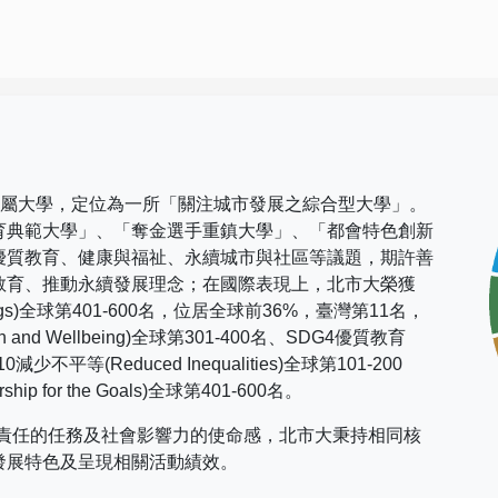
市屬大學，定位為一所「關注城市發展之綜合型大學」。
育典範大學」、「奪金選手重鎮大學」、「都會特色創新
優質教育、健康與福祉、永續城市與社區等議題，期許善
教育、推動永續發展理念；在國際表現上，
北市大榮獲
gs)
全球第
401-600
名，位居全球前
36%
，臺灣第
11
名，
h and Wellbeing)
全球第
301-400
名、
SDG4
優質教育
10
減少不平等
(Reduced Inequalities)
全球第
101-200
rship for the Goals)
全球第
401-600
名。
社會責任的任務及社會影響力的使命感，北市大秉持相同核
發展特色及呈現相關活動績效。