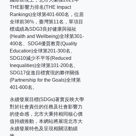
THE
影響力排名
(THE Impact
Rankings)
全球第
401-600
名，位居
全球前
36%
，臺灣第
11
名，單項目
標成績為
SDG3
良好健康與福祉
(Health and Wellbeing)
全球第
301-
400
名、
SDG4
優質教育
(Quality
Education)
全球第
201-300
名、
SDG10
減少不平等
(Reduced
Inequalities)
全球第
101-200
名、
SDG17
促進目標實現的夥伴關係
(Partnership for the Goals)
全球第
401-600
名。
永續發展目標(SDGs)著實反映大學
對於社會責任的任務及社會影響力
的使命感，北市大秉持相同核心價
值持續推動，本網站將展現北市大
永續發展特色及呈現相關活動績
效。