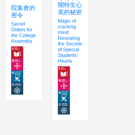
開特生心
院集會的
底的秘密
密令
Magic of
Secret
cracking
Orders for
mind:
the College
Revealing
Assembly
the Secrets
of Special
Students'
Hearts