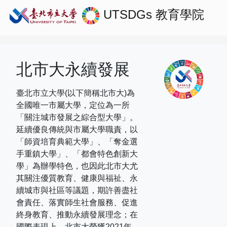
UTSDGs
教育學院
北市大永續發展
臺北市立大學(以下簡稱北市大)為
全國唯一市屬大學，定位為一所
「關注城市發展之綜合型大學」。
延續優良傳統與市屬大學職責，以
「師資培育典範大學」、「奪金選
手重鎮大學」、「都會特色創新大
學」為辦學特色，也因此北市大尤
其關注優質教育、健康與福祉、永
續城市與社區等議題，期許善盡社
會責任、落實師生社會服務、促進
終身教育、推動永續發展理念；在
國際表現上，
北市大榮獲
2021
年