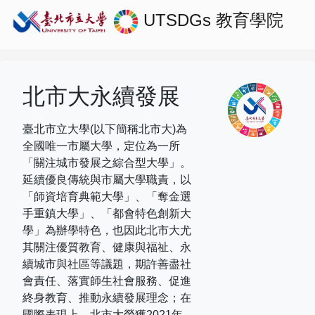
UTSDGs
教育學院
北市大永續發展
臺北市立大學(以下簡稱北市大)為
全國唯一市屬大學，定位為一所
「關注城市發展之綜合型大學」。
延續優良傳統與市屬大學職責，以
「師資培育典範大學」、「奪金選
手重鎮大學」、「都會特色創新大
學」為辦學特色，也因此北市大尤
其關注優質教育、健康與福祉、永
續城市與社區等議題，期許善盡社
會責任、落實師生社會服務、促進
終身教育、推動永續發展理念；在
國際表現上，
北市大榮獲
2021
年