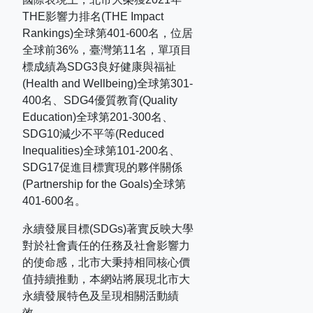
THE
影響力排名
(THE Impact
Rankings)
全球第
401-600
名，位居
全球前
36%
，臺灣第
11
名，單項目
標成績為
SDG3
良好健康與福祉
(Health and Wellbeing)
全球第
301-
400
名、
SDG4
優質教育
(Quality
Education)
全球第
201-300
名、
SDG10
減少不平等
(Reduced
Inequalities)
全球第
101-200
名、
SDG17
促進目標實現的夥伴關係
(Partnership for the Goals)
全球第
401-600
名。
永續發展目標(SDGs)著實反映大學
對於社會責任的任務及社會影響力
的使命感，北市大秉持相同核心價
值持續推動，本網站將展現北市大
永續發展特色及呈現相關活動績
效。