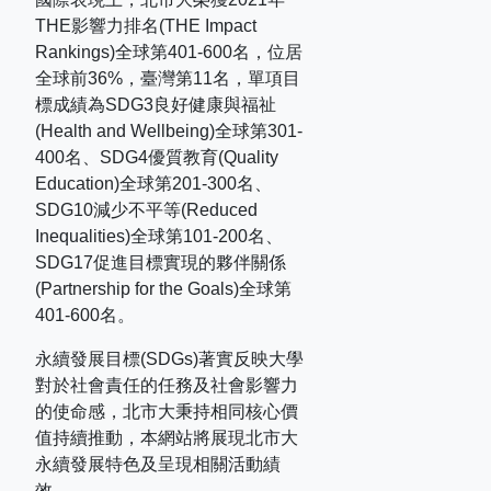
THE
影響力排名
(THE Impact
Rankings)
全球第
401-600
名，位居
全球前
36%
，臺灣第
11
名，單項目
標成績為
SDG3
良好健康與福祉
(Health and Wellbeing)
全球第
301-
400
名、
SDG4
優質教育
(Quality
Education)
全球第
201-300
名、
SDG10
減少不平等
(Reduced
Inequalities)
全球第
101-200
名、
SDG17
促進目標實現的夥伴關係
(Partnership for the Goals)
全球第
401-600
名。
永續發展目標(SDGs)著實反映大學
對於社會責任的任務及社會影響力
的使命感，北市大秉持相同核心價
值持續推動，本網站將展現北市大
永續發展特色及呈現相關活動績
效。