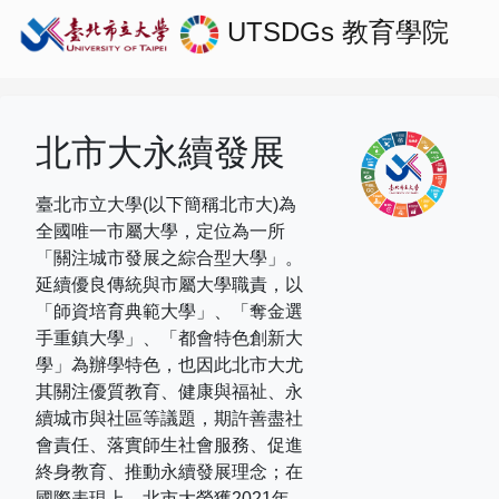
UTSDGs
教育學院
北市大永續發展
臺北市立大學(以下簡稱北市大)為
全國唯一市屬大學，定位為一所
「關注城市發展之綜合型大學」。
延續優良傳統與市屬大學職責，以
「師資培育典範大學」、「奪金選
手重鎮大學」、「都會特色創新大
學」為辦學特色，也因此北市大尤
其關注優質教育、健康與福祉、永
續城市與社區等議題，期許善盡社
會責任、落實師生社會服務、促進
終身教育、推動永續發展理念；在
國際表現上，
北市大榮獲
2021
年