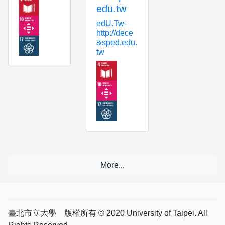
edu.tw
edU.Tw-
http://dece
&sped.edu.
tw
臺北市立大學 版權所有 © 2020 University of Taipei. All