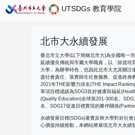
UTSDGs
教育學院
北市大永續發展
臺北市立大學(以下簡稱北市大)為全國唯一
延續優良傳統與市屬大學職責，以「師資培
大學」為辦學特色，也因此北市大尤其關注
盡社會責任、落實師生社會服務、促進終身
2021
年
THE
影響力排名
(THE Impact Rankin
單項目標成績為
SDG3
良好健康與福祉
(Healt
(Quality Education)
全球第
201-300
名、
SDG
名、
SDG17
促進目標實現的夥伴關係
(Partne
永續發展目標(SDGs)著實反映大學對於
心價值持續推動，本網站將展現北市大永續