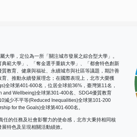
市屬大學，定位為一所「關注城市發展之綜合型大學」。
育典範大學」、「奪金選手重鎮大學」、「都會特色創新
優質教育、健康與福祉、永續城市與社區等議題，期許善
教育、推動永續發展理念；在國際表現上，
北市大榮獲
gs)
全球第
401-600
名，位居全球前
36%
，臺灣第
11
名，
h and Wellbeing)
全球第
301-400
名、
SDG4
優質教育
10
減少不平等
(Reduced Inequalities)
全球第
101-200
rship for the Goals)
全球第
401-600
名。
社會責任的任務及社會影響力的使命感，北市大秉持相同核
發展特色及呈現相關活動績效。