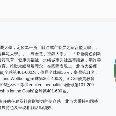
市屬大學，定位為一所「關注城市發展之綜合型大學」。
育典範大學」、「奪金選手重鎮大學」、「都會特色創新
優質教育、健康與福祉、永續城市與社區等議題，期許善
教育、推動永續發展理念；在國際表現上，
北市大榮獲
gs)
全球第
401-600
名，位居全球前
36%
，臺灣第
11
名，
h and Wellbeing)
全球第
301-400
名、
SDG4
優質教育
10
減少不平等
(Reduced Inequalities)
全球第
101-200
rship for the Goals)
全球第
401-600
名。
社會責任的任務及社會影響力的使命感，北市大秉持相同核
發展特色及呈現相關活動績效。