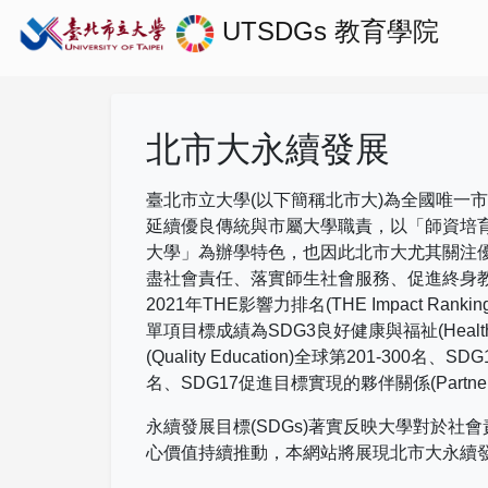
UTSDGs
教育學院
北市大永續發展
臺北市立大學(以下簡稱北市大)為全國唯一
延續優良傳統與市屬大學職責，以「師資培
大學」為辦學特色，也因此北市大尤其關注
盡社會責任、落實師生社會服務、促進終身
2021
年
THE
影響力排名
(THE Impact Rankin
單項目標成績為
SDG3
良好健康與福祉
(Healt
(Quality Education)
全球第
201-300
名、
SDG
名、
SDG17
促進目標實現的夥伴關係
(Partne
永續發展目標(SDGs)著實反映大學對於
心價值持續推動，本網站將展現北市大永續