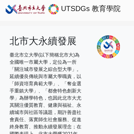
UTSDGs
教育學院
北市大永續發展
臺北市立大學(以下簡稱北市大)為
全國唯一市屬大學，定位為一所
「關注城市發展之綜合型大學」。
延續優良傳統與市屬大學職責，以
「師資培育典範大學」、「奪金選
手重鎮大學」、「都會特色創新大
學」為辦學特色，也因此北市大尤
其關注優質教育、健康與福祉、永
續城市與社區等議題，期許善盡社
會責任、落實師生社會服務、促進
終身教育、推動永續發展理念；在
國際表現上，
北市大榮獲
2021
年