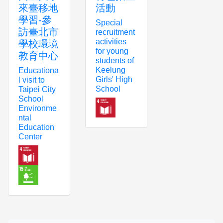
來臺移地
活動
學習-參
Special
訪臺北市
recruitment
activities
學校環境
for young
教育中心
students of
Keelung
Educationa
Girls' High
l visit to
School
Taipei City
School
Environme
ntal
Education
Center