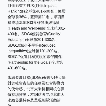
THE
影響力排名
(THE Impact
Rankings)
全球第
401-600
名，位居
全球前
36%
，臺灣第
11
名，單項目
標成績為
SDG3
良好健康與福祉
(Health and Wellbeing)
全球第
301-
400
名、
SDG4
優質教育
(Quality
Education)
全球第
201-300
名、
SDG10
減少不平等
(Reduced
Inequalities)
全球第
101-200
名、
SDG17
促進目標實現的夥伴關係
(Partnership for the Goals)
全球第
401-600
名。
永續發展目標(SDGs)著實反映大學
對於社會責任的任務及社會影響力
的使命感，北市大秉持相同核心價
值持續推動，本網站將展現北市大
永續發展特色及呈現相關活動績
效。