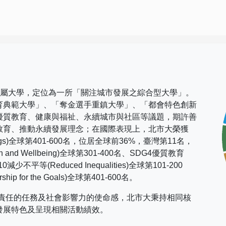
市屬大學，定位為一所「關注城市發展之綜合型大學」。
育典範大學」、「奪金選手重鎮大學」、「都會特色創新
優質教育、健康與福祉、永續城市與社區等議題，期許善
教育、推動永續發展理念；在國際表現上，
北市大榮獲
gs)
全球第
401-600
名，位居全球前
36%
，臺灣第
11
名，
h and Wellbeing)
全球第
301-400
名、
SDG4
優質教育
10
減少不平等
(Reduced Inequalities)
全球第
101-200
rship for the Goals)
全球第
401-600
名。
社會責任的任務及社會影響力的使命感，北市大秉持相同核
發展特色及呈現相關活動績效。