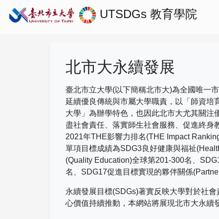
UTSDGs
教育學院
北市大永續發展
臺北市立大學(以下簡稱北市大)為全國唯一
延續優良傳統與市屬大學職責，以「師資培
大學」為辦學特色，也因此北市大尤其關注
盡社會責任、落實師生社會服務、促進終身
2021
年
THE
影響力排名
(THE Impact Rankin
單項目標成績為
SDG3
良好健康與福祉
(Healt
(Quality Education)
全球第
201-300
名、
SDG
名、
SDG17
促進目標實現的夥伴關係
(Partne
永續發展目標(SDGs)著實反映大學對於
心價值持續推動，本網站將展現北市大永續