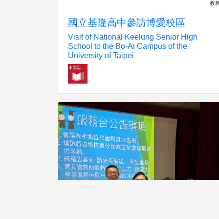
教
國立基隆高中參訪博愛校區
Visit of National Keelung Senior High
School to the Bo-Ai Campus of the
University of Taipei