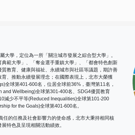
市屬大學，定位為一所「關注城市發展之綜合型大學」。
育典範大學」、「奪金選手重鎮大學」、「都會特色創新
優質教育、健康與福祉、永續城市與社區等議題，期許善
教育、推動永續發展理念；在國際表現上，
北市大榮獲
gs)
全球第
401-600
名，位居全球前
36%
，臺灣第
11
名，
h and Wellbeing)
全球第
301-400
名、
SDG4
優質教育
10
減少不平等
(Reduced Inequalities)
全球第
101-200
rship for the Goals)
全球第
401-600
名。
社會責任的任務及社會影響力的使命感，北市大秉持相同核
發展特色及呈現相關活動績效。