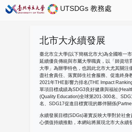
UTSDGs
教務處
北市大永續發展
臺北市立大學(以下簡稱北市大)為全國唯一
延續優良傳統與市屬大學職責，以「師資培
大學」為辦學特色，也因此北市大尤其關注
盡社會責任、落實師生社會服務、促進終身
2021
年
THE
影響力排名
(THE Impact Rankin
單項目標成績為
SDG3
良好健康與福祉
(Healt
(Quality Education)
全球第
201-300
名、
SDG
名、
SDG17
促進目標實現的夥伴關係
(Partne
永續發展目標(SDGs)著實反映大學對於
心價值持續推動，本網站將展現北市大永續