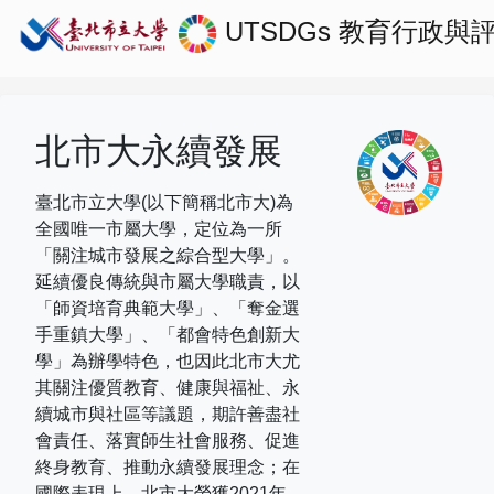
UTSDGs
教育行政與
北市大永續發展
臺北市立大學(以下簡稱北市大)為
全國唯一市屬大學，定位為一所
「關注城市發展之綜合型大學」。
延續優良傳統與市屬大學職責，以
「師資培育典範大學」、「奪金選
手重鎮大學」、「都會特色創新大
學」為辦學特色，也因此北市大尤
其關注優質教育、健康與福祉、永
續城市與社區等議題，期許善盡社
會責任、落實師生社會服務、促進
終身教育、推動永續發展理念；在
國際表現上，
北市大榮獲
2021
年