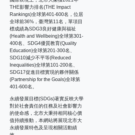
THE
影響力排名
(THE Impact
Rankings)
全球第
401-600
名，位居
全球前
36%
，臺灣第
11
名，單項目
標成績為
SDG3
良好健康與福祉
(Health and Wellbeing)
全球第
301-
400
名、
SDG4
優質教育
(Quality
Education)
全球第
201-300
名、
SDG10
減少不平等
(Reduced
Inequalities)
全球第
101-200
名、
SDG17
促進目標實現的夥伴關係
(Partnership for the Goals)
全球第
401-600
名。
永續發展目標(SDGs)著實反映大學
對於社會責任的任務及社會影響力
的使命感，北市大秉持相同核心價
值持續推動，本網站將展現北市大
永續發展特色及呈現相關活動績
效。