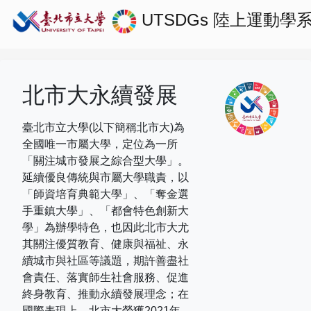
UTSDGs
陸上運動學
北市大永續發展
臺北市立大學(以下簡稱北市大)為
全國唯一市屬大學，定位為一所
「關注城市發展之綜合型大學」。
延續優良傳統與市屬大學職責，以
「師資培育典範大學」、「奪金選
手重鎮大學」、「都會特色創新大
學」為辦學特色，也因此北市大尤
其關注優質教育、健康與福祉、永
續城市與社區等議題，期許善盡社
會責任、落實師生社會服務、促進
終身教育、推動永續發展理念；在
國際表現上，
北市大榮獲
2021
年