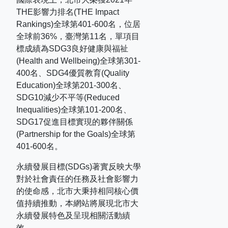
THE
影響力排名
(THE Impact
Rankings)
全球第
401-600
名，位居
全球前
36%
，臺灣第
11
名，單項目
標成績為
SDG3
良好健康與福祉
(Health and Wellbeing)
全球第
301-
400
名、
SDG4
優質教育
(Quality
Education)
全球第
201-300
名、
SDG10
減少不平等
(Reduced
Inequalities)
全球第
101-200
名、
SDG17
促進目標實現的夥伴關係
(Partnership for the Goals)
全球第
401-600
名。
永續發展目標(SDGs)著實反映大學
對於社會責任的任務及社會影響力
的使命感，北市大秉持相同核心價
值持續推動，本網站將展現北市大
永續發展特色及呈現相關活動績
效。