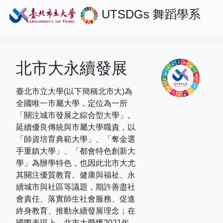
UTSDGs
舞蹈學系
北市大永續發展
臺北市立大學(以下簡稱北市大)為
全國唯一市屬大學，定位為一所
「關注城市發展之綜合型大學」。
延續優良傳統與市屬大學職責，以
「師資培育典範大學」、「奪金選
手重鎮大學」、「都會特色創新大
學」為辦學特色，也因此北市大尤
其關注優質教育、健康與福祉、永
續城市與社區等議題，期許善盡社
會責任、落實師生社會服務、促進
終身教育、推動永續發展理念；在
國際表現上，
北市大榮獲
2021
年