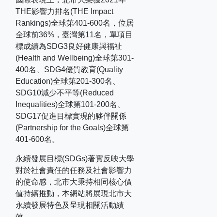
THE
影響力排名
(THE Impact
Rankings)
全球第
401-600
名，位居
全球前
36%
，臺灣第
11
名，單項目
標成績為
SDG3
良好健康與福祉
(Health and Wellbeing)
全球第
301-
400
名、
SDG4
優質教育
(Quality
Education)
全球第
201-300
名、
SDG10
減少不平等
(Reduced
Inequalities)
全球第
101-200
名、
SDG17
促進目標實現的夥伴關係
(Partnership for the Goals)
全球第
401-600
名。
永續發展目標(SDGs)著實反映大學
對於社會責任的任務及社會影響力
的使命感，北市大秉持相同核心價
值持續推動，本網站將展現北市大
永續發展特色及呈現相關活動績
效。