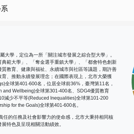
學系
市屬大學，定位為一所「關注城市發展之綜合型大學」。
育典範大學」、「奪金選手重鎮大學」、「都會特色創新
優質教育、健康與福祉、永續城市與社區等議題，期許善
教育、推動永續發展理念；在國際表現上，
北市大榮獲
gs)
全球第
401-600
名，位居全球前
36%
，臺灣第
11
名，
h and Wellbeing)
全球第
301-400
名、
SDG4
優質教育
10
減少不平等
(Reduced Inequalities)
全球第
101-200
rship for the Goals)
全球第
401-600
名。
社會責任的任務及社會影響力的使命感，北市大秉持相同核
發展特色及呈現相關活動績效。