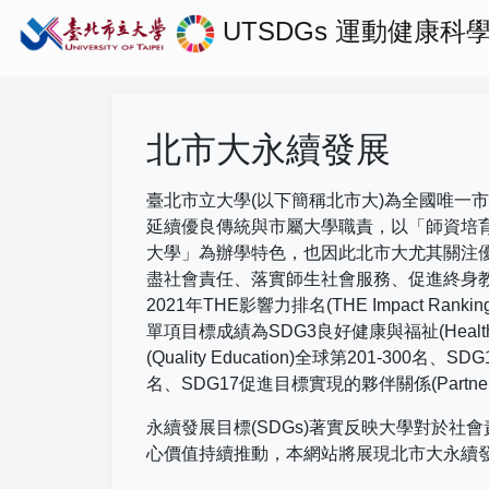
UTSDGs
運動健康科
北市大永續發展
臺北市立大學(以下簡稱北市大)為全國唯一
延續優良傳統與市屬大學職責，以「師資培
大學」為辦學特色，也因此北市大尤其關注
盡社會責任、落實師生社會服務、促進終身
2021
年
THE
影響力排名
(THE Impact Rankin
單項目標成績為
SDG3
良好健康與福祉
(Healt
(Quality Education)
全球第
201-300
名、
SDG
名、
SDG17
促進目標實現的夥伴關係
(Partne
永續發展目標(SDGs)著實反映大學對於
心價值持續推動，本網站將展現北市大永續