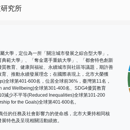
技研究所
市屬大學，定位為一所「關注城市發展之綜合型大學」。
育典範大學」、「奪金選手重鎮大學」、「都會特色創新
優質教育、健康與福祉、永續城市與社區等議題，期許善
教育、推動永續發展理念；在國際表現上，
北市大榮獲
gs)
全球第
401-600
名，位居全球前
36%
，臺灣第
11
名，
h and Wellbeing)
全球第
301-400
名、
SDG4
優質教育
10
減少不平等
(Reduced Inequalities)
全球第
101-200
rship for the Goals)
全球第
401-600
名。
社會責任的任務及社會影響力的使命感，北市大秉持相同核
發展特色及呈現相關活動績效。