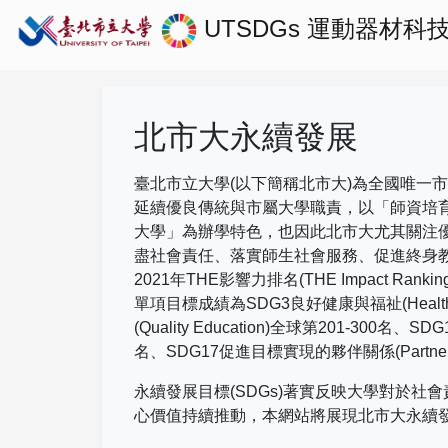
UTSDGs
運動器材科
北市大永續發展
臺北市立大學(以下簡稱北市大)為全國唯一
延續優良傳統與市屬大學職責，以「師資培
大學」為辦學特色，也因此北市大尤其關注
盡社會責任、落實師生社會服務、促進終身
2021
年
THE
影響力排名
(THE Impact Rankin
單項目標成績為
SDG3
良好健康與福祉
(Healt
(Quality Education)
全球第
201-300
名、
SDG
名、
SDG17
促進目標實現的夥伴關係
(Partne
永續發展目標(SDGs)著實反映大學對於
心價值持續推動，本網站將展現北市大永續