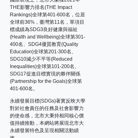
THE
影響力排名
(THE Impact
Rankings)
全球第
401-600
名，位居
全球前
36%
，臺灣第
11
名，單項目
標成績為
SDG3
良好健康與福祉
(Health and Wellbeing)
全球第
301-
400
名、
SDG4
優質教育
(Quality
Education)
全球第
201-300
名、
SDG10
減少不平等
(Reduced
Inequalities)
全球第
101-200
名、
SDG17
促進目標實現的夥伴關係
(Partnership for the Goals)
全球第
401-600
名。
永續發展目標(SDGs)著實反映大學
對於社會責任的任務及社會影響力
的使命感，北市大秉持相同核心價
值持續推動，本網站將展現北市大
永續發展特色及呈現相關活動績
效。