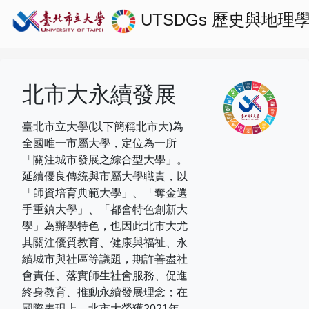
UTSDGs
歷史與地理
北市大永續發展
臺北市立大學(以下簡稱北市大)為
全國唯一市屬大學，定位為一所
「關注城市發展之綜合型大學」。
延續優良傳統與市屬大學職責，以
「師資培育典範大學」、「奪金選
手重鎮大學」、「都會特色創新大
學」為辦學特色，也因此北市大尤
其關注優質教育、健康與福祉、永
續城市與社區等議題，期許善盡社
會責任、落實師生社會服務、促進
終身教育、推動永續發展理念；在
國際表現上，
北市大榮獲
2021
年