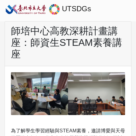
UTSDGs
師培中心高教深耕計畫講
座：師資生STEAM素養講
座
為了解學生學習經驗與STEAM素養，邀請博愛與天母