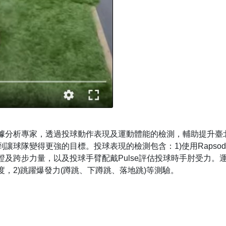
據分析專家，透過投球動作表現及運動體能的檢測，輔助提升臺
讓球隊變得更強的目標。投球表現的檢測包含：1)使用Rapsod
及跨步力量，以及投球手臂配戴Pulse評估投球時手肘受力。
，2)跳躍爆發力(蹲跳、下蹲跳、落地跳)等測驗。