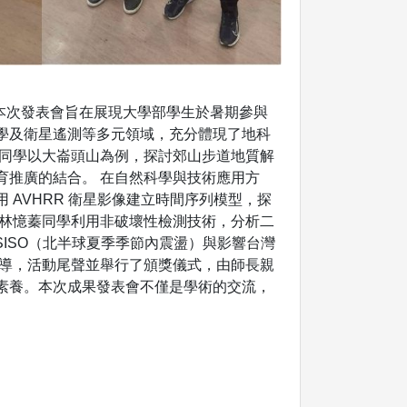
表會」。本次發表會旨在展現大學部學生於暑期參與
學及衛星遙測等多元領域，充分體現了地科
陞同學以大崙頭山為例，探討郊山步道地質解
育推廣的結合。 在自然科學與技術應用方
AVHRR 衛星影像建立時間序列模型，探
。林憶蓁同學利用非破壞性檢測技術，分析二
ISO（北半球夏季季節內震盪）與影響台灣
指導，活動尾聲並舉行了頒獎儀式，由師長親
素養。本次成果發表會不僅是學術的交流，