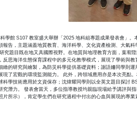
下午，在科學館 S107 教室盛大舉辦「2025 地科組專題成果發
頭報告，主題涵蓋地質教育、海洋科學、文化資產檢測、大氣科
，研究題目既在地又具國際視野。在地質與地理教育方面，葉宥
，反思海洋生態保育課程中的多元化教學模式，展現了學術與教
緻的研究與繪製，為防災科學提供基礎資料；謝語姍同學則運用 
展現了宏觀的環境監測能力。 此外，跨領域應用亦是本次亮點
科學技術應用於文資保存；沈煒耀同學則以全英文題目探討 BS
研究潛力。 發表會當天，多位指導教授均親臨現場給予講評與
照片所示），肯定學生們在研究過程中付出的心血與展現的專業