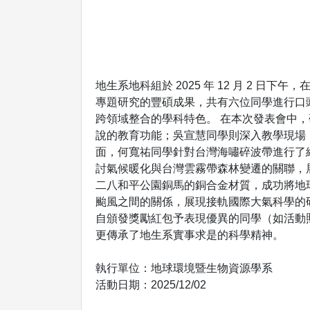
地生系地科組於 2025 年 12 月 2 日
專題研究的豐碩成果，共有六位同學進行口
跨領域整合的學科特色。 在本次發表會中
說的教育功能；吳宣慧同學則深入教學現場
面，何寬祐同學針對台灣海嘯碎波帶進行了細
討氣候暖化與台灣雲霧帶森林變遷的關聯，
二八和平公園銅馬的銅合金材質，成功將地球
颱風之間的關係，展現接軌國際大氣科學的
自頒發獎勵紅包予表現優異的同學（如活動
更傳承了地生系實事求是的科學精神。
執行單位：地球環境暨生物資源學系
活動日期：2025/12/02